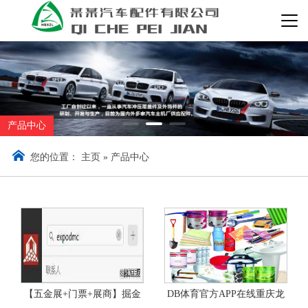
产品中心
您的位置：
主页
»
产品中心
【五金展+门票+展商】掘金
DB体育官方APP在线重庆龙