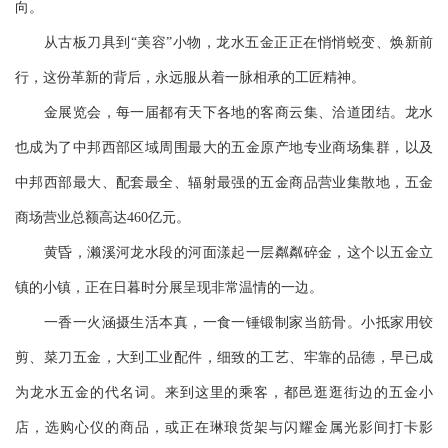
向。
从古板刀具到“美容”小物，龙水五金正正在悄悄蜕变、焕新前
行，这份革新的背后，永远服从着一脉相承的工匠精神。
金展览会，每一届都有天下各地的客商云集、洽道团结。龙水
也成为了中邦西部区域周围最大的五金原产地专业商场集群，以及
中邦西部最大、配套最全、辐射最强的五金商品营业集散地，五金
商场营业总额高达460亿元。
黄昏，濑溪河龙水段的河面漾起一层粼粼碎金，这个以五金立
镇的小镇，正在日暮时分展呈现非常温情的一边。
一香一火涵摄生活本真，一食一锤锻制家当筋骨。小抵家用铰
剪、菜刀
五金
，大到工业配件，细致的工艺、牢靠的品德，早已成
为龙水五金的代名词。来到这里的乘客，都邑逛逛街边的五金小
店，选购心仪的商品，或正在琳琅货架与闪耀金属光影间打卡影