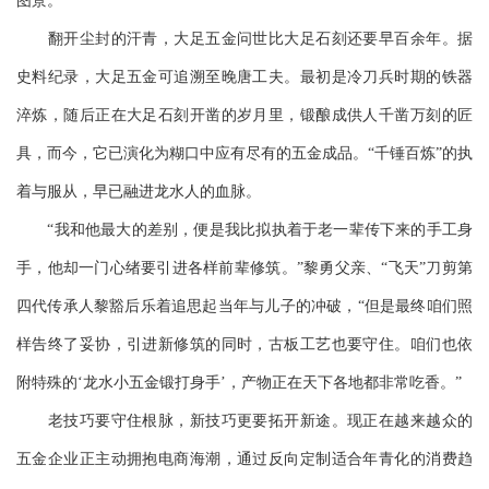
图景。
翻开尘封的汗青，大足五金问世比大足石刻还要早百余年。据
史料纪录，大足五金可追溯至晚唐工夫。最初是冷刀兵时期的铁器
淬炼，随后正在大足石刻开凿的岁月里，锻酿成供人千凿万刻的匠
具，而今，它已演化为糊口中应有尽有的五金成品。“千锤百炼”的执
着与服从，早已融进龙水人的血脉。
“我和他最大的差别，便是我比拟执着于老一辈传下来的手工身
手，他却一门心绪要引进各样前辈修筑。”黎勇父亲、“飞天”刀剪第
四代传承人黎豁后乐着追思起当年与儿子的冲破，“但是最终咱们照
样告终了妥协，引进新修筑的同时，古板工艺也要守住。咱们也依
附特殊的‘龙水小五金锻打身手’，产物正在天下各地都非常吃香。”
老技巧要守住根脉，新技巧更要拓开新途。现正在越来越众的
五金企业正主动拥抱电商海潮，通过反向定制适合年青化的消费趋