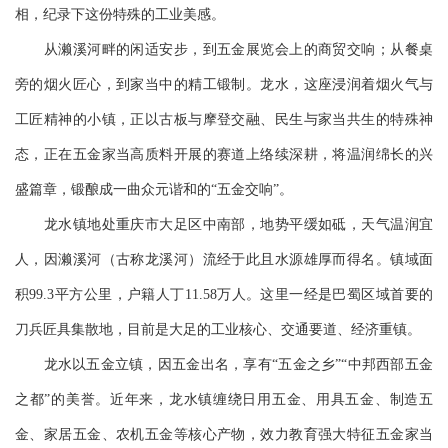
相，纪录下这份特殊的工业美感。
从濑溪河畔的闲适安步，到五金展览会上的商贸交响；从餐桌
旁的烟火匠心，到家当中的精工锻制。龙水，这座浸润着烟火气与
工匠精神的小镇，正以古板与摩登交融、民生与家当共生的特殊神
态，正在五金家当高质料开展的赛道上络续深耕，将温润绵长的兴
盛篇章，锻酿成一曲众元谐和的“五金交响”。
龙水镇地处重庆市大足区中南部，地势平缓如砥，天气温润宜
人，因濑溪河（古称龙溪河）流经于此且水源雄厚而得名。镇域面
积99.3平方公里，户籍人丁11.58万人。这里一经是巴蜀区域首要的
刀兵匠具集散地，目前是大足的工业核心、交通要道、经济重镇。
龙水以五金立镇，因五金出名，享有“五金之乡”“中邦西部五金
之都”的美誉。近年来，龙水镇缠绕日用五金、用具五金、制造五
金、家居五金、农机五金等核心产物，效力教育强大特征五金家当