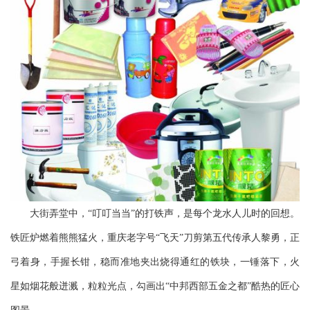
大街弄堂中，“叮叮当当”的打铁声，是每个龙水人儿时的回想。
铁匠炉燃着熊熊猛火，重庆老字号“飞天”刀剪第五代传承人黎勇，正
弓着身，手握长钳，稳而准地夹出烧得通红的铁块，一锤落下，火
星如烟花般迸溅，粒粒光点，勾画出“中邦西部五金之都”酷热的匠心